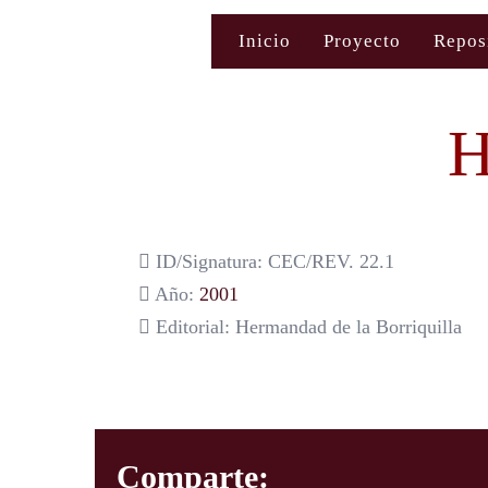
Saltar
Inicio
Proyecto
Repos
al
contenido
H
ID/Signatura: CEC/REV. 22.1
Año:
2001
Editorial: Hermandad de la Borriquilla
Comparte: