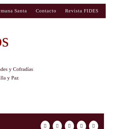
emana Santa
Contacto
Revista FIDES
os
des y Cofradías
lla y Paz
Facebook
Twitter
LinkedIn
WhatsApp
Correo