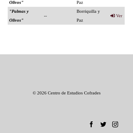
Olivos"
Paz
"Palmas y
Borriquilla y
--
Ver
Olivos"
Paz
©
2026 Centro de Estudios Cofrades