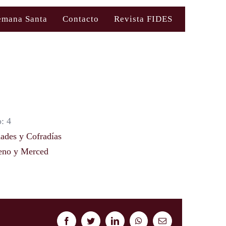
emana Santa
Contacto
Revista FIDES
: 4
des y Cofradías
eno y Merced
Facebook
Twitter
LinkedIn
WhatsApp
Correo