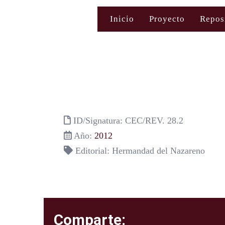
Saltar
Inicio
Proyecto
Repos
al
contenido
ID/Signatura: CEC/REV. 28.2
Año:
2012
Editorial: Hermandad del Nazareno
Comparte: