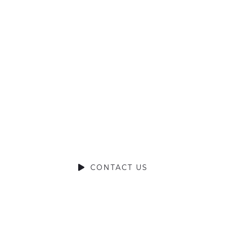
Ready to
Talk?
DO YOU HAVE A BIG IDEA WE CAN HELP
WITH?
CONTACT US