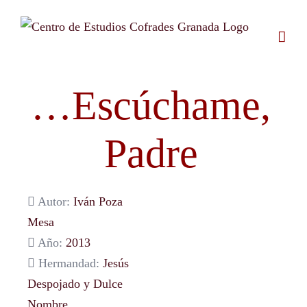
Saltar
al
contenido
…Escúchame,
Padre
Autor:
Iván Poza
Mesa
Año:
2013
Hermandad:
Jesús
Despojado y Dulce
Nombre