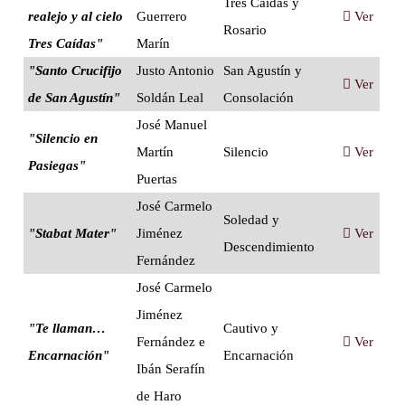
Tres Caídas y
realejo y al cielo
Guerrero
Ver
Rosario
Tres Caídas"
Marín
"Santo Crucifijo
Justo Antonio
San Agustín y
Ver
de San Agustín"
Soldán Leal
Consolación
José Manuel
"Silencio en
Martín
Silencio
Ver
Pasiegas"
Puertas
José Carmelo
Soledad y
"Stabat Mater"
Jiménez
Ver
Descendimiento
Fernández
José Carmelo
Jiménez
"Te llaman…
Cautivo y
Fernández e
Ver
Encarnación"
Encarnación
Ibán Serafín
de Haro