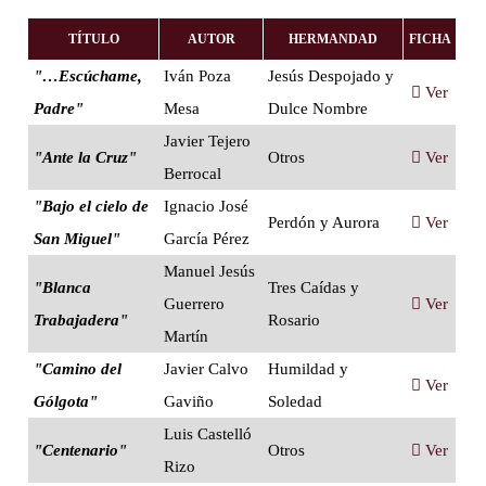
TÍTULO
AUTOR
HERMANDAD
FICHA
"…Escúchame,
Iván Poza
Jesús Despojado y
Ver
Padre"
Mesa
Dulce Nombre
Javier Tejero
"Ante la Cruz"
Otros
Ver
Berrocal
"Bajo el cielo de
Ignacio José
Perdón y Aurora
Ver
San Miguel"
García Pérez
Manuel Jesús
"Blanca
Tres Caídas y
Guerrero
Ver
Trabajadera"
Rosario
Martín
"Camino del
Javier Calvo
Humildad y
Ver
Gólgota"
Gaviño
Soledad
Luis Castelló
"Centenario"
Otros
Ver
Rizo