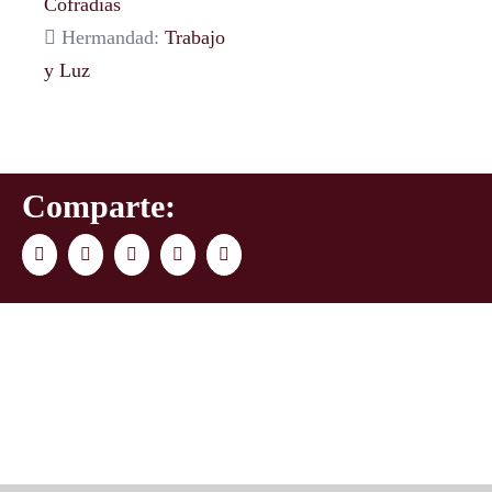
Cofradías
Hermandad:
Trabajo
y Luz
Comparte:
Facebook
Twitter
LinkedIn
WhatsApp
Correo
electrónico