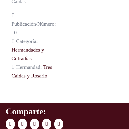
Caídas
Publicación/Número:
10
Categoría:
Hermandades y
Cofradías
Hermandad:
Tres
Caídas y Rosario
Comparte:
Facebook
Twitter
LinkedIn
WhatsApp
Correo
electrónico