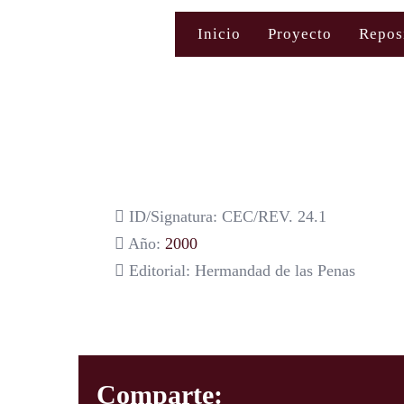
Saltar
Inicio
Proyecto
Repos
al
contenido
ID/Signatura: CEC/REV. 24.1
Año:
2000
Editorial: Hermandad de las Penas
Comparte: