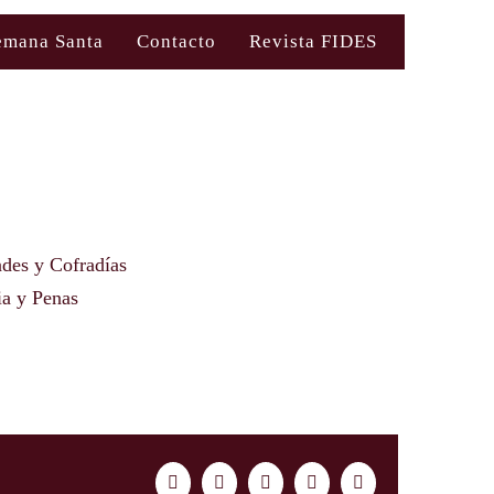
emana Santa
Contacto
Revista FIDES
des y Cofradías
ia y Penas
Facebook
Twitter
LinkedIn
WhatsApp
Correo