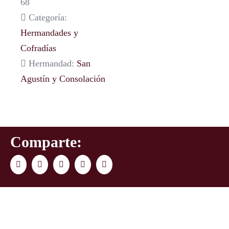
68
Categoría:
Hermandades y
Cofradías
Hermandad:
San
Agustín y Consolación
Comparte:
Facebook
Twitter
LinkedIn
WhatsApp
Correo
electrónico