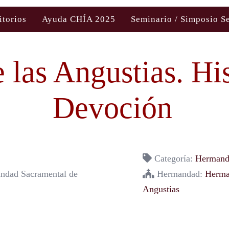
itorios
Ayuda CHÍA 2025
Seminario / Simposio S
 las Angustias. Hi
Devoción
Categoría:
Hermanda
mandad Sacramental de
Hermandad:
Herma
Angustias