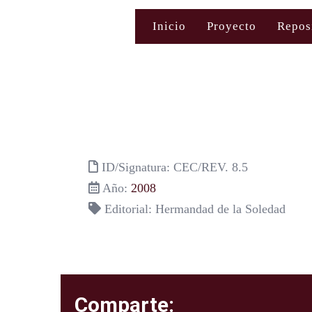
Saltar
Inicio
Proyecto
Repos
al
contenido
ID/Signatura: CEC/REV. 8.5
Año:
2008
Editorial: Hermandad de la Soledad
Comparte: