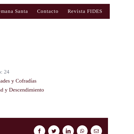
emana Santa
Contacto
Revista FIDES
: 24
des y Cofradías
ad y Descendimiento
Facebook
Twitter
LinkedIn
WhatsApp
Correo