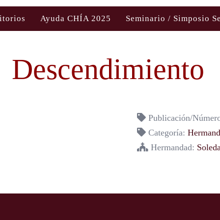
itorios
Ayuda CHÍA 2025
Seminario / Simposio S
Descendimiento
Publicación/Número
Categoría:
Hermanda
Hermandad:
Soled