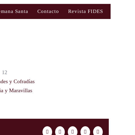
emana Santa
Contacto
Revista FIDES
 12
des y Cofradías
ia y Maravillas
Facebook
Twitter
LinkedIn
WhatsApp
Correo