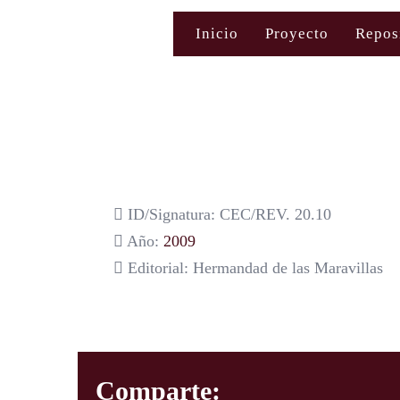
Saltar
Inicio
Proyecto
Repos
al
contenido
ID/Signatura: CEC/REV. 20.10
Año:
2009
Editorial: Hermandad de las Maravillas
Comparte: