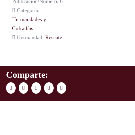
Publicación/Número: 6
Categoría:
Hermandades y
Cofradías
Hermandad:
Rescate
Comparte:
Facebook
Twitter
LinkedIn
WhatsApp
Correo
electrónico