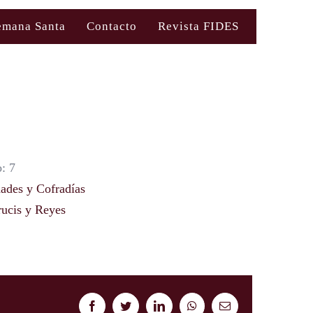
emana Santa
Contacto
Revista FIDES
: 7
des y Cofradías
ucis y Reyes
Facebook
Twitter
LinkedIn
WhatsApp
Correo