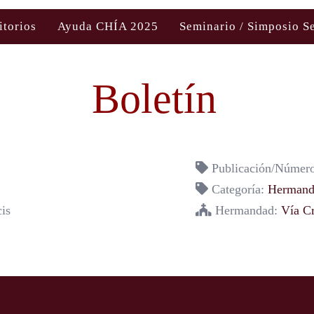
itorios
Ayuda CHÍA 2025
Seminario / Simposio S
Boletín
Publicación/Número
Categoría:
Hermanda
is
Hermandad:
Vía Cr