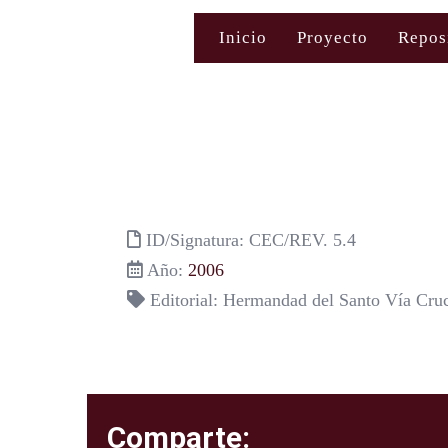
Saltar
Inicio
Proyecto
Repos
al
contenido
ID/Signatura: CEC/REV. 5.4
Año:
2006
Editorial: Hermandad del Santo Vía Cruc
Comparte: