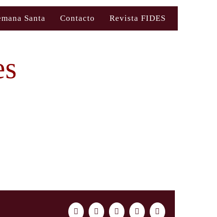
emana Santa
Contacto
Revista FIDES
es
Facebook
Twitter
LinkedIn
WhatsApp
Correo