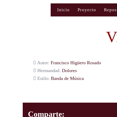
Saltar
Inicio
Proyecto
Repos
al
contenido
V
Autor:
Francisco Higüero Rosado
Hermandad:
Dolores
Estilo:
Banda de Música
Comparte: