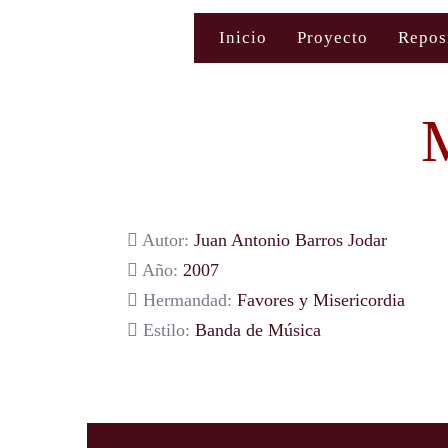
Saltar
Inicio
Proyecto
Repos
al
contenido
M
Autor:
Juan Antonio Barros Jodar
Año:
2007
Hermandad:
Favores y Misericordia
Estilo:
Banda de Música