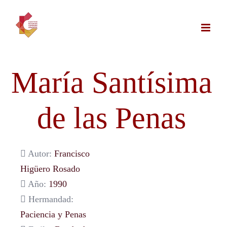
Saltar
al
contenido
María Santísima
de las Penas
Autor:
Francisco
Higüero Rosado
Año:
1990
Hermandad:
Paciencia y Penas