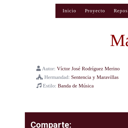
Saltar
Inicio
Proyecto
Repos
al
contenido
Ma
Autor:
Víctor José Rodríguez Merino
Hermandad:
Sentencia y Maravillas
Estilo:
Banda de Música
Comparte: