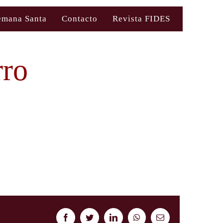
emana Santa
Contacto
Revista FIDES
rro
Facebook
Twitter
LinkedIn
WhatsApp
Correo