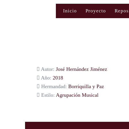
Saltar
Inicio
Proyecto
Repos
al
contenido
Autor:
José Hernández Jiménez
Año:
2018
Hermandad:
Borriquilla y Paz
Estilo:
Agrupación Musical