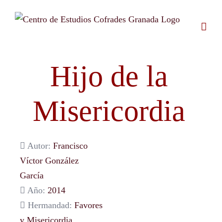
Saltar
al
contenido
Hijo de la
Misericordia
Autor:
Francisco
Víctor González
García
Año:
2014
Hermandad:
Favores
y Misericordia