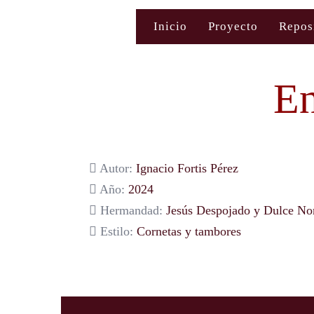
Saltar
Inicio
Proyecto
Repos
al
contenido
En
Autor:
Ignacio Fortis Pérez
Año:
2024
Hermandad:
Jesús Despojado y Dulce N
Estilo:
Cornetas y tambores