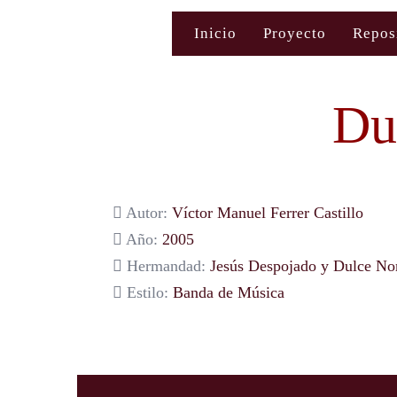
Saltar
Inicio
Proyecto
Repos
al
contenido
Du
Autor:
Víctor Manuel Ferrer Castillo
Año:
2005
Hermandad:
Jesús Despojado y Dulce N
Estilo:
Banda de Música