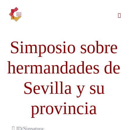
Saltar
al
contenido
Simposio sobre
hermandades de
Sevilla y su
provincia
ID/Signatura: