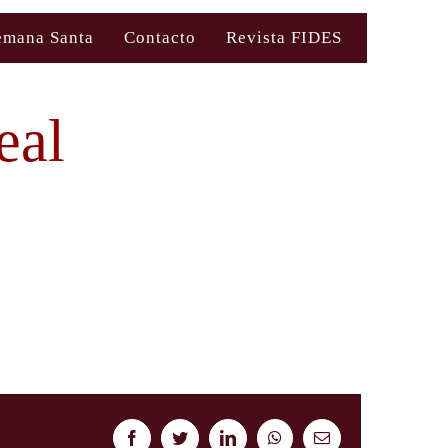
emana Santa
Contacto
Revista FIDES
eal
Facebook
Twitter
LinkedIn
WhatsApp
Correo