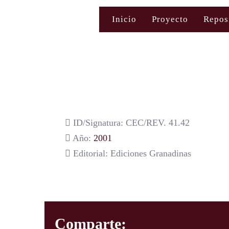
Saltar
Inicio
Proyecto
Repos
al
contenido
ID/Signatura: CEC/REV. 41.42
Año:
2001
Editorial: Ediciones Granadinas
Comparte: