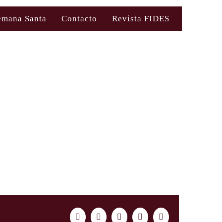
emana Santa
Contacto
Revista FIDES
Facebook
Twitter
LinkedIn
WhatsApp
Correo