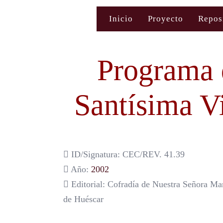
Saltar
Inicio
Proyecto
Repos
al
contenido
Programa 
Santísima V
ID/Signatura: CEC/REV. 41.39
Año:
2002
Editorial: Cofradía de Nuestra Señora Mar
de Huéscar