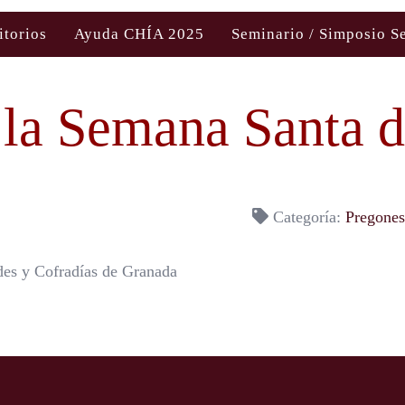
itorios
Ayuda CHÍA 2025
Seminario / Simposio S
 la Semana Santa 
Categoría:
Pregones
des y Cofradías de Granada