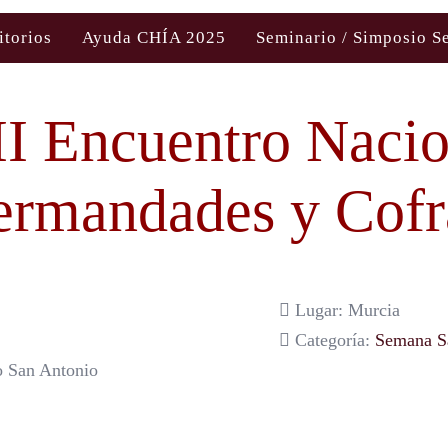
itorios
Ayuda CHÍA 2025
Seminario / Simposio S
II Encuentro Nacio
ermandades y Cofr
Lugar: Murcia
Categoría:
Semana S
o San Antonio