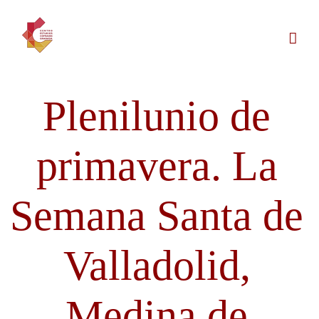
Saltar
al
contenido
Plenilunio de
primavera. La
Semana Santa de
Valladolid,
Medina de