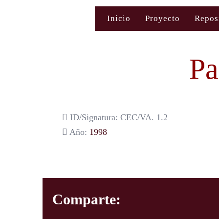
Saltar
Inicio
Proyecto
Repos
al
contenido
Pa
ID/Signatura: CEC/VA. 1.2
Año:
1998
Comparte: