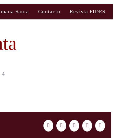
emana Santa
Contacto
Revista FIDES
ta
 4
Facebook
Twitter
LinkedIn
WhatsApp
Correo
electrónico