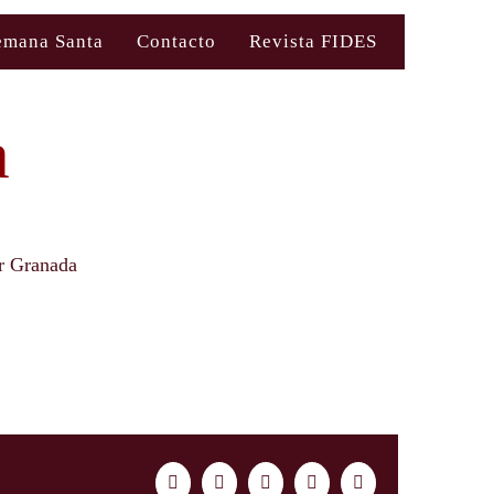
emana Santa
Contacto
Revista FIDES
a
r Granada
Facebook
Twitter
LinkedIn
WhatsApp
Correo