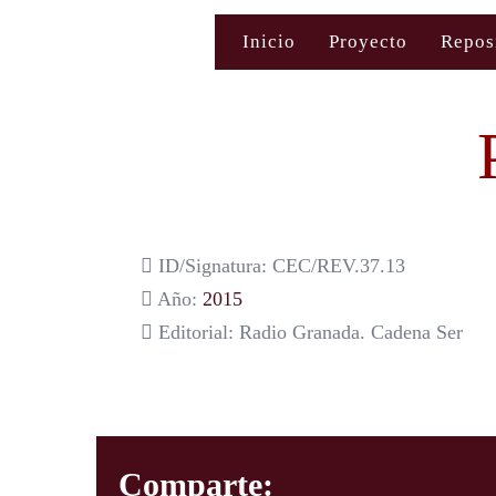
Saltar
Inicio
Proyecto
Repos
al
contenido
ID/Signatura: CEC/REV.37.13
Año:
2015
Editorial: Radio Granada. Cadena Ser
Comparte: