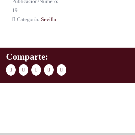
Publicación/Número:
19
Categoría:
Sevilla
Comparte:
Facebook
Twitter
LinkedIn
WhatsApp
Correo
electrónico