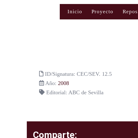
Saltar
Inicio
Proyecto
Repos
al
contenido
ID/Signatura: CEC/SEV. 12.5
Año:
2008
Editorial: ABC de Sevilla
Comparte: