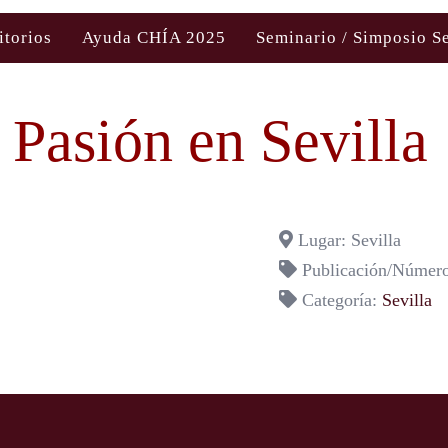
itorios
Ayuda CHÍA 2025
Seminario / Simposio S
Pasión en Sevilla
Lugar: Sevilla
Publicación/Número
Categoría:
Sevilla