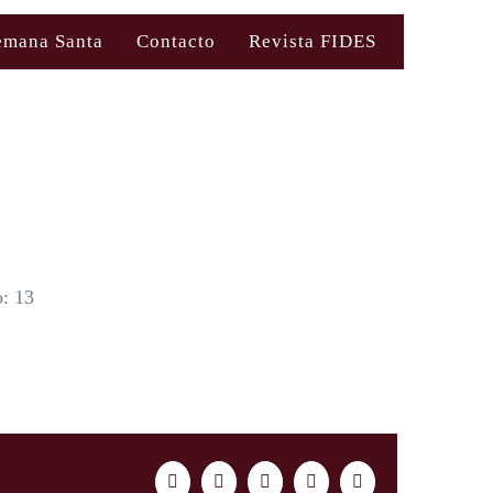
emana Santa
Contacto
Revista FIDES
: 13
Facebook
Twitter
LinkedIn
WhatsApp
Correo