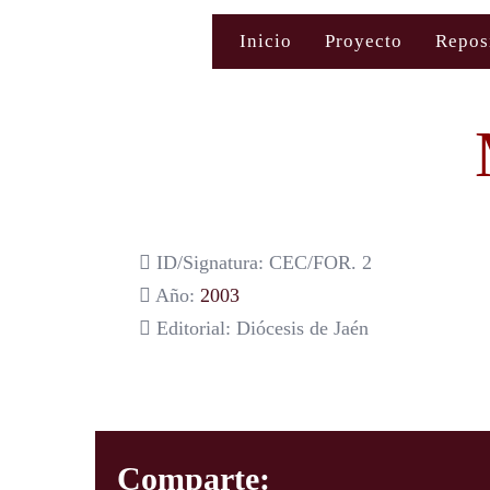
Saltar
Inicio
Proyecto
Repos
al
contenido
ID/Signatura: CEC/FOR. 2
Año:
2003
Editorial: Diócesis de Jaén
Comparte: