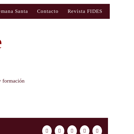
emana Santa
Contacto
Revista FIDES
e
y formación
Facebook
Twitter
LinkedIn
WhatsApp
Correo