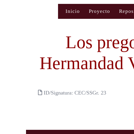
Saltar
Inicio
Proyecto
Repos
al
contenido
Los preg
Hermandad V
ID/Signatura: CEC/SSGr. 23