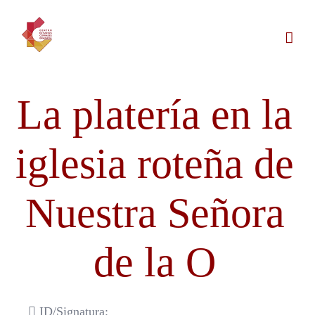
Saltar
al
contenido
La platería en la
iglesia roteña de
Nuestra Señora
de la O
ID/Signatura: