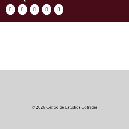
Facebook
Twitter
LinkedIn
WhatsApp
Correo
electrónico
©
2026 Centro de Estudios Cofrades