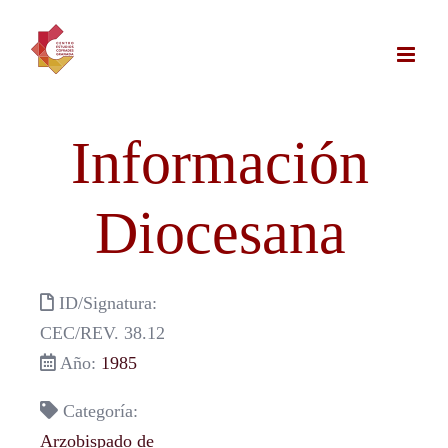
Saltar
al
contenido
Información
Diocesana
ID/Signatura:
CEC/REV. 38.12
Año:
1985
Categoría:
Arzobispado de