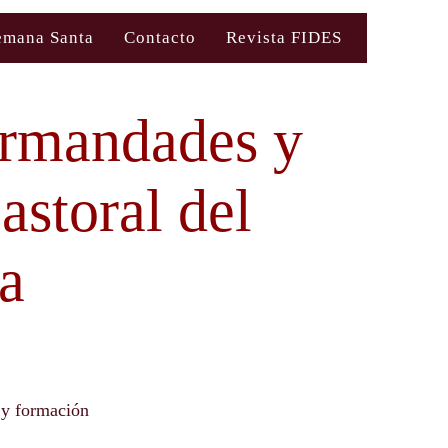
emana Santa
Contacto
Revista FIDES
ermandades y
astoral del
a
 y formación