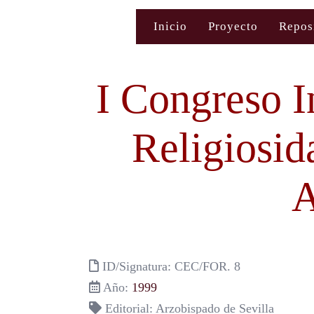
Saltar
Inicio
Proyecto
Repos
al
contenido
I Congreso I
Religiosid
A
ID/Signatura: CEC/FOR. 8
Año:
1999
Editorial: Arzobispado de Sevilla