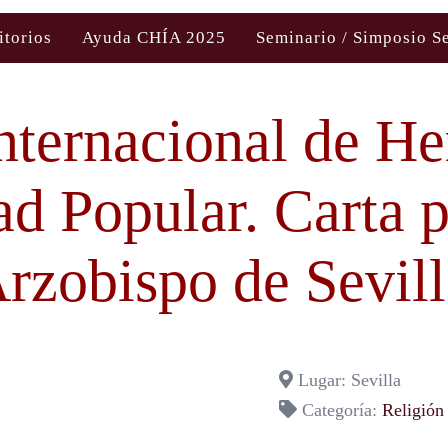
itorios
Ayuda CHÍA 2025
Seminario / Simposio S
nternacional de H
ad Popular. Carta p
rzobispo de Sevill
Lugar: Sevilla
Categoría:
Religión