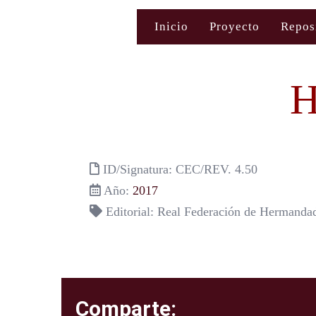
Saltar
Inicio
Proyecto
Repos
al
contenido
H
ID/Signatura: CEC/REV. 4.50
Año:
2017
Editorial: Real Federación de Hermanda
Comparte: