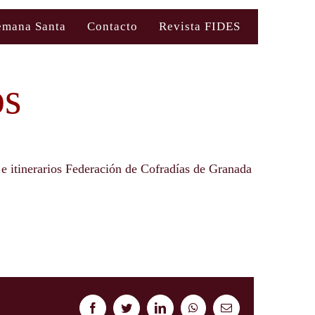
emana Santa
Contacto
Revista FIDES
os
 e itinerarios Federación de Cofradías de Granada
Facebook
Twitter
LinkedIn
WhatsApp
Correo