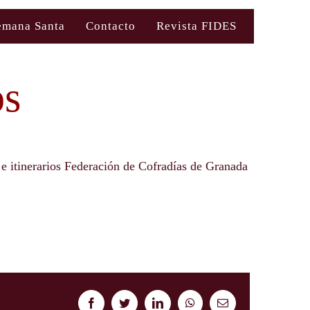
emana Santa
Contacto
Revista FIDES
os
 e itinerarios Federación de Cofradías de Granada
Facebook
Twitter
LinkedIn
WhatsApp
Correo