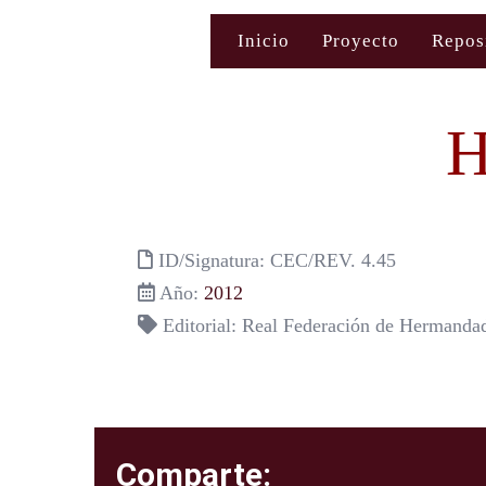
Saltar
Inicio
Proyecto
Repos
al
contenido
H
ID/Signatura: CEC/REV. 4.45
Año:
2012
Editorial: Real Federación de Hermanda
Comparte: