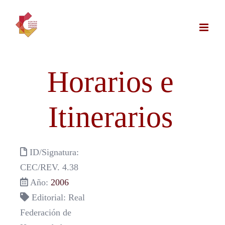
Saltar
al
contenido
Horarios e
Itinerarios
ID/Signatura:
CEC/REV. 4.38
Año:
2006
Editorial: Real
Federación de