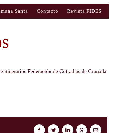
emana Santa
Contacto
Revista FIDES
os
 e itinerarios Federación de Cofradías de Granada
Facebook
Twitter
LinkedIn
WhatsApp
Correo