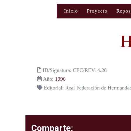
Saltar
Inicio
Proyecto
Repos
al
contenido
H
ID/Signatura: CEC/REV. 4.28
Año:
1996
Editorial: Real Federación de Hermanda
Comparte: