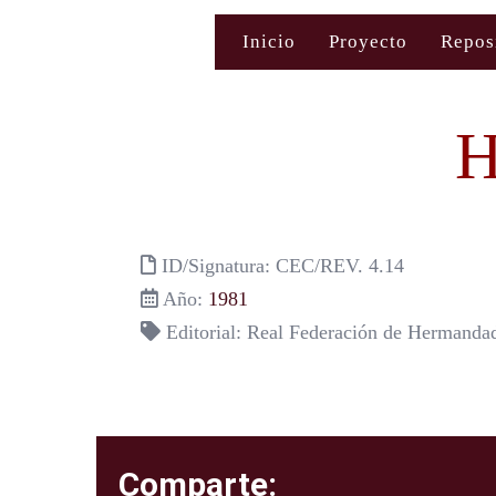
Saltar
Inicio
Proyecto
Repos
al
contenido
H
ID/Signatura: CEC/REV. 4.14
Año:
1981
Editorial: Real Federación de Hermanda
Comparte: