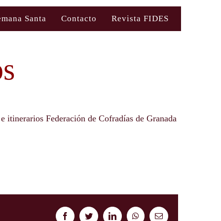
emana Santa
Contacto
Revista FIDES
os
 e itinerarios Federación de Cofradías de Granada
Facebook
Twitter
LinkedIn
WhatsApp
Correo