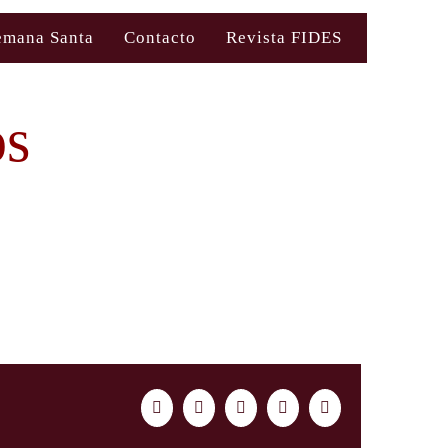
emana Santa
Contacto
Revista FIDES
os
Facebook
Twitter
LinkedIn
WhatsApp
Correo
electrónico