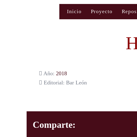
Saltar
Inicio
Proyecto
Repos
al
contenido
H
Año:
2018
Editorial: Bar León
Comparte: