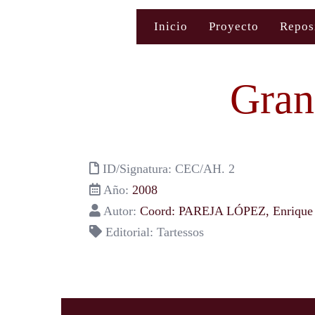
Saltar
Inicio
Proyecto
Repos
al
contenido
Gran
ID/Signatura: CEC/AH. 2
Año:
2008
Autor:
Coord: PAREJA LÓPEZ, Enrique
Editorial: Tartessos