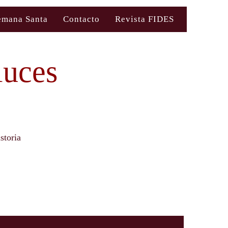
emana Santa
Contacto
Revista FIDES
luces
storia