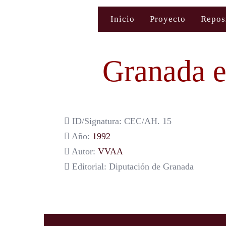
Saltar
Inicio
Proyecto
Repos
al
contenido
Granada en
ID/Signatura: CEC/AH. 15
Año:
1992
Autor:
VVAA
Editorial: Diputación de Granada