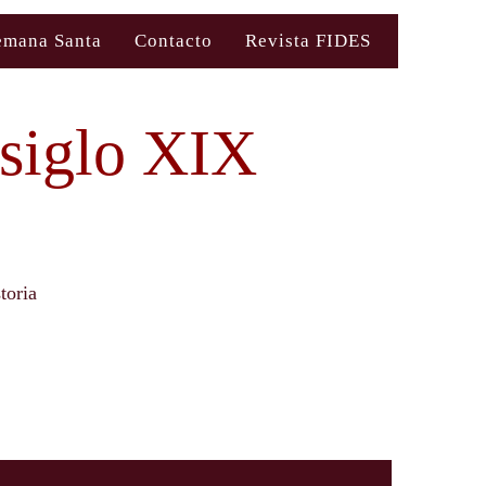
emana Santa
Contacto
Revista FIDES
 siglo XIX
toria