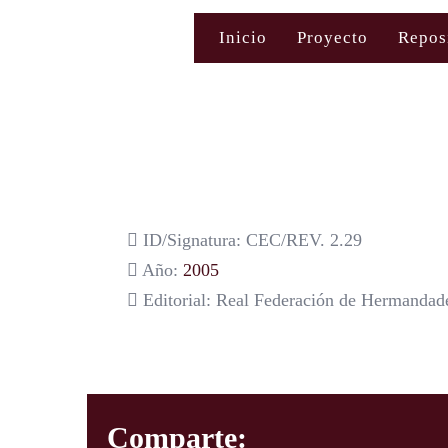
Saltar
Inicio
Proyecto
Repos
al
contenido
ID/Signatura: CEC/REV. 2.29
Año:
2005
Editorial: Real Federación de Hermandad
Comparte: