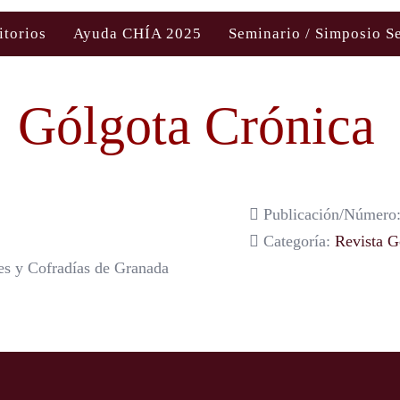
itorios
Ayuda CHÍA 2025
Seminario / Simposio S
Gólgota Crónica
Publicación/Número:
Categoría:
Revista G
es y Cofradías de Granada