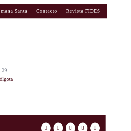
emana Santa
Contacto
Revista FIDES
 29
ólgota
Facebook
Twitter
LinkedIn
WhatsApp
Correo