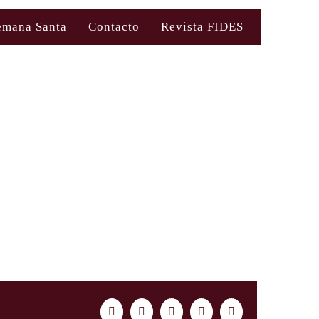
emana Santa
Contacto
Revista FIDES
Facebook
Twitter
LinkedIn
WhatsApp
Correo