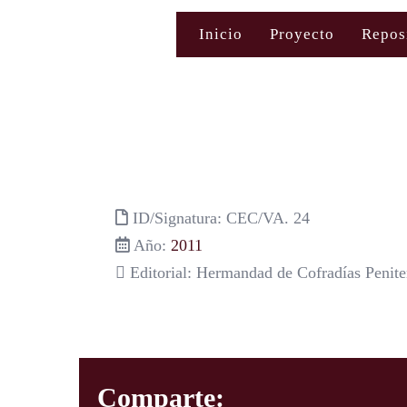
Saltar
Inicio
Proyecto
Repos
al
contenido
ID/Signatura: CEC/VA. 24
Año:
2011
Editorial: Hermandad de Cofradías Peniten
Comparte: