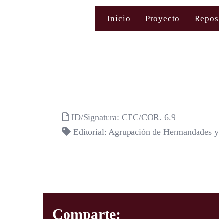
Saltar
Inicio
Proyecto
Repos
al
contenido
ID/Signatura: CEC/COR. 6.9
Editorial: Agrupación de Hermandades y
Comparte: