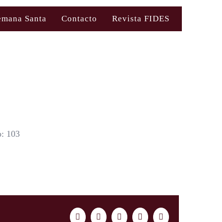
emana Santa
Contacto
Revista FIDES
: 103
Facebook
Twitter
LinkedIn
WhatsApp
Correo