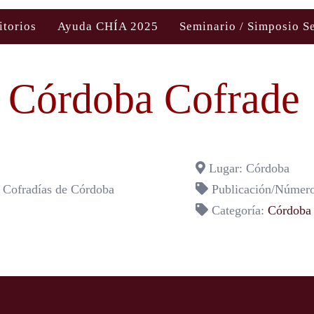
itorios
Ayuda CHÍA 2025
Seminario / Simposio S
Córdoba Cofrade
Lugar: Córdoba
 Cofradías de Córdoba
Publicación/Número
Categoría:
Córdoba